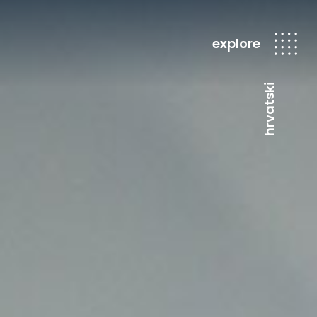
explore
hrvatski