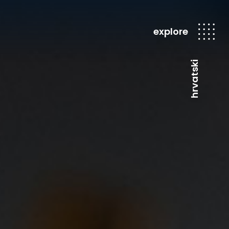
explore
hrvatski