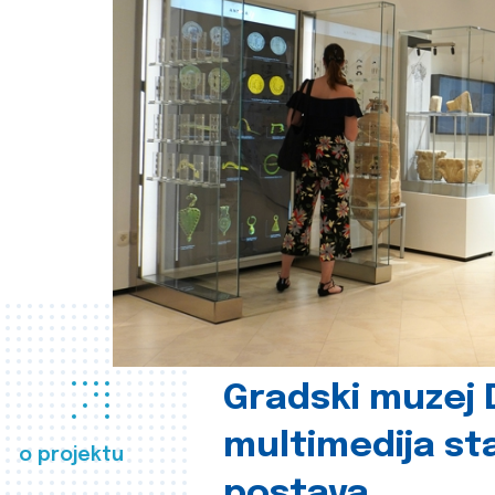
Gradski muzej D
multimedija st
o projektu
postava