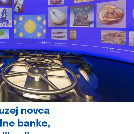
uzej novca
dne banke,