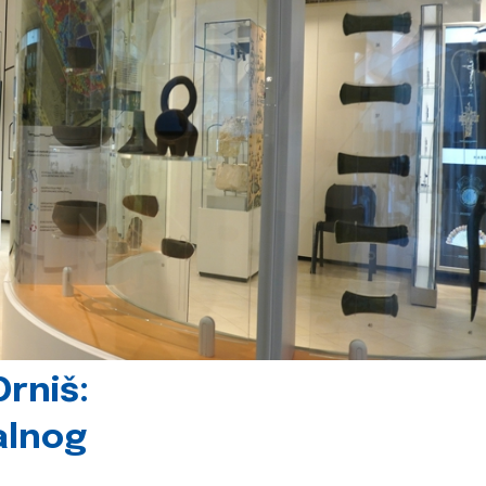
rniš:
alnog