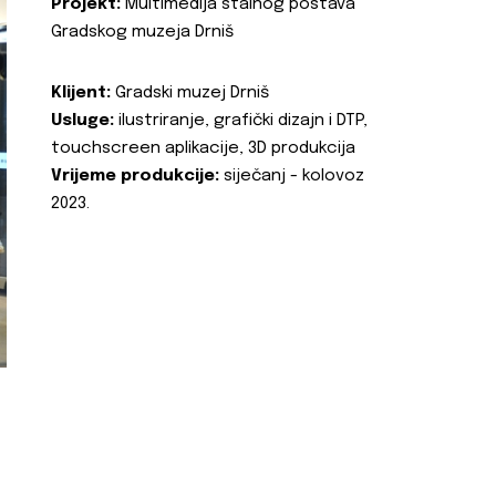
Projekt:
Multimedija stalnog postava
Gradskog muzeja Drniš
Klijent:
Gradski muzej Drniš
Usluge:
ilustriranje, grafički dizajn i DTP,
touchscreen aplikacije, 3D produkcija
Vrijeme produkcije:
siječanj - kolovoz
2023.