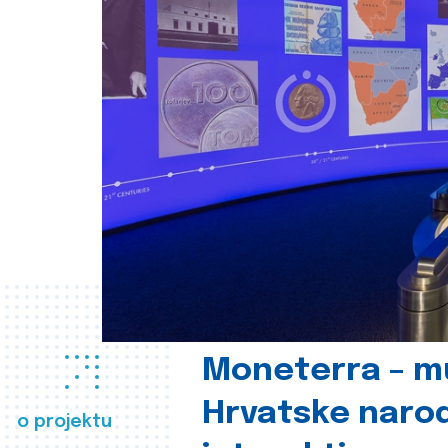
Moneterra – m
Hrvatske naro
o projektu