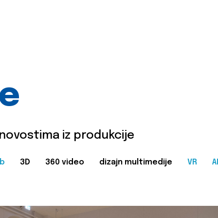
je
 novostima iz produkcije
b
3D
360 video
dizajn multimedije
VR
A