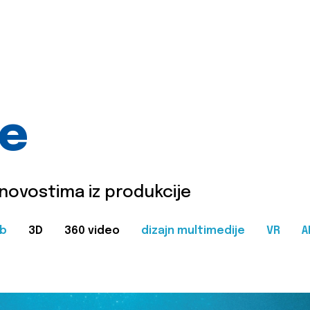
je
 novostima iz produkcije
b
3D
360 video
dizajn multimedije
VR
A