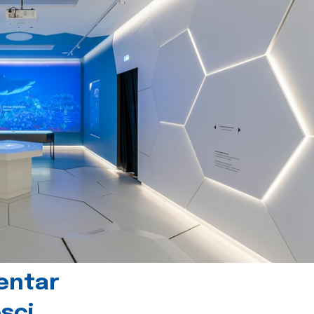
centar
sci