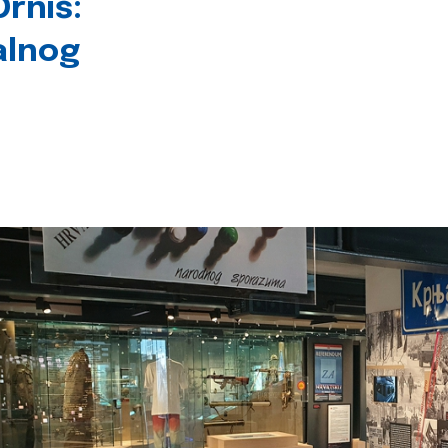
rniš:
alnog