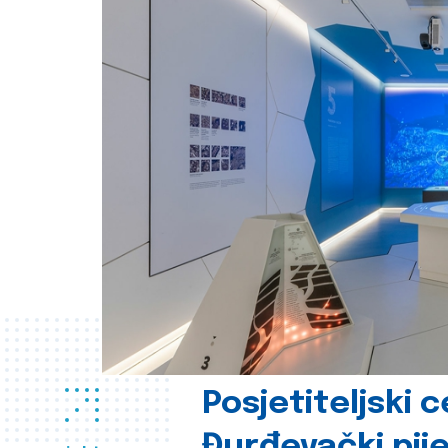
Posjetiteljski 
Đurđevački pije