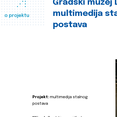
Gradski muzej D
multimedija st
o projektu
postava
Projekt:
multimedija stalnog
postava