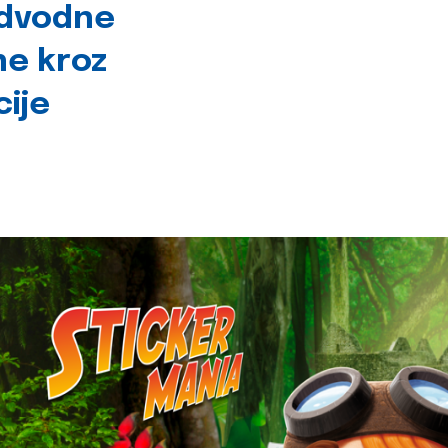
odvodne
ne kroz
cije