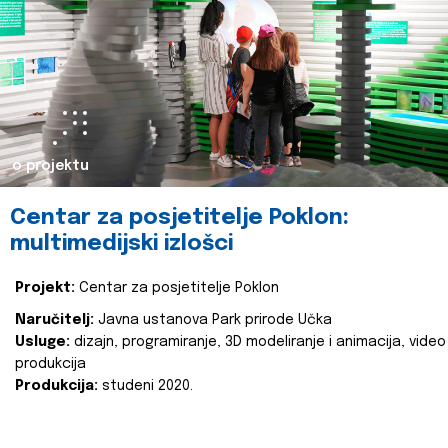
o projektu
Centar za posjetitelje Poklon:
multimedijski izlošci
Projekt:
Centar za posjetitelje Poklon
Naručitelj:
Javna ustanova Park prirode Učka
Usluge:
dizajn, programiranje, 3D modeliranje i animacija, video
produkcija
Produkcija:
studeni 2020.