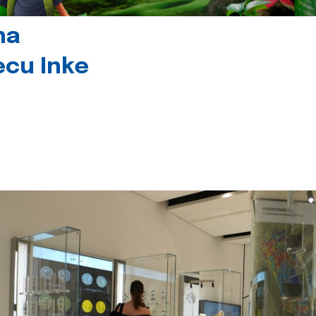
na
jecu Inke