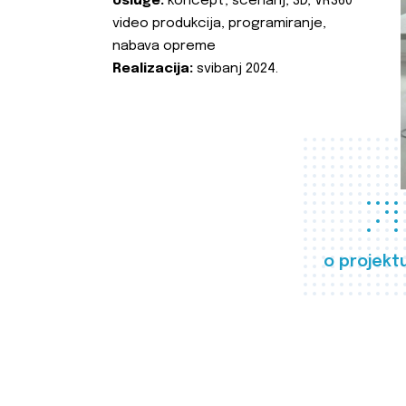
Usluge:
koncept, scenarij, 3D, VR360
video produkcija, programiranje,
nabava opreme
Realizacija:
svibanj 2024.
o projekt