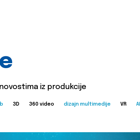
je
 novostima iz produkcije
b
3D
360 video
dizajn multimedije
VR
A