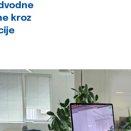
odvodne
ne kroz
cije