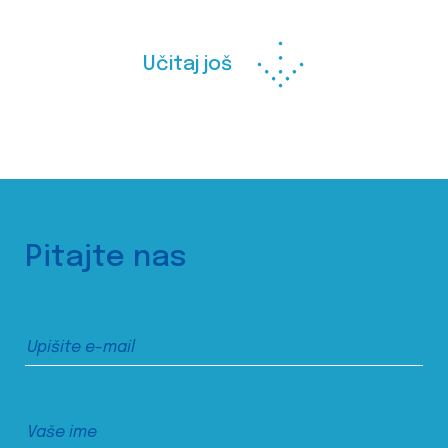
Učitaj još
Pitajte nas