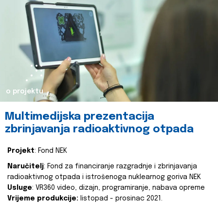
o projektu
Multimedijska prezentacija
zbrinjavanja radioaktivnog otpada
Projekt
: Fond NEK
Naručitelj
: Fond za financiranje razgradnje i zbrinjavanja
radioaktivnog otpada i istrošenoga nuklearnog goriva NEK
Usluge
: VR360 video, dizajn, programiranje, nabava opreme
Vrijeme produkcije:
listopad - prosinac 2021.