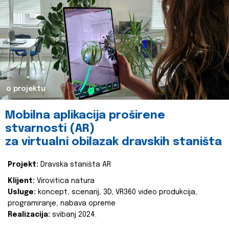
o projektu
Mobilna aplikacija proširene
stvarnosti (AR)
za virtualni obilazak dravskih staništa
Projekt:
Dravska staništa AR
Klijent:
Virovitica natura
Usluge:
koncept, scenarij, 3D, VR360 video produkcija,
programiranje, nabava opreme
Realizacija:
svibanj 2024.