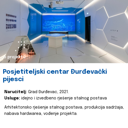
o projektu
Posjetiteljski centar Đurđevački
pijesci
Naručitelj:
Grad Đurđevac, 2021.
Usluge:
idejno i izvedbeno rješenje stalnog postava
Arhitektonsko rješenje stalnog postava, produkcija sadržaja,
nabava hardwarea, vođenje projekta.