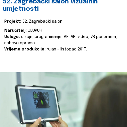
52. Zagrebački salon vizualnih
umjetnosti
Projekt:
52. Zagrebački salon
Naručitelj:
ULUPUH
Usluge:
dizajn, programiranje, AR, VR, video, VR panorama,
nabava opreme
Vrijeme produkcije:
rujan - listopad 2017.