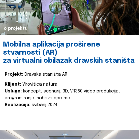
o projektu
Mobilna aplikacija proširene
stvarnosti (AR)
za virtualni obilazak dravskih staništa
Projekt:
Dravska staništa AR
Klijent:
Virovitica natura
Usluge:
koncept, scenarij, 3D, VR360 video produkcija,
programiranje, nabava opreme
Realizacija:
svibanj 2024.