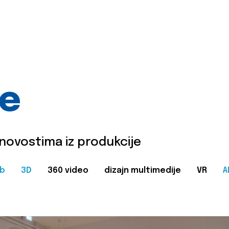
je
 novostima iz produkcije
b
3D
360 video
dizajn multimedije
VR
A