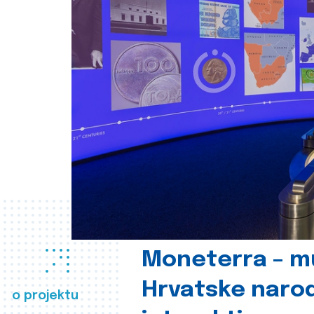
Moneterra – m
Hrvatske naro
o projektu