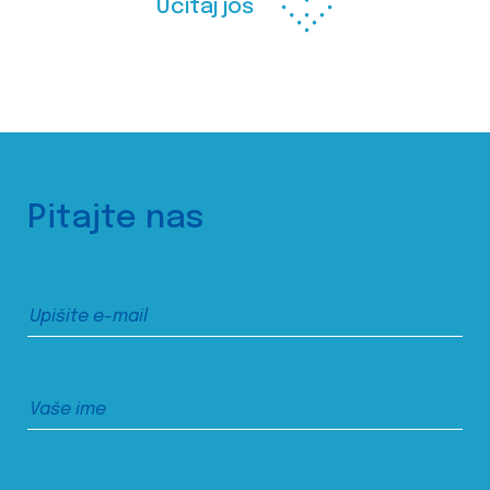
Učitaj još
Pitajte nas