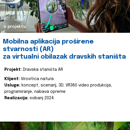
o projektu
Mobilna aplikacija proširene
stvarnosti (AR)
za virtualni obilazak dravskih staništa
Projekt:
Dravska staništa AR
Klijent:
Virovitica natura
Usluge:
koncept, scenarij, 3D, VR360 video produkcija,
programiranje, nabava opreme
Realizacija:
svibanj 2024.