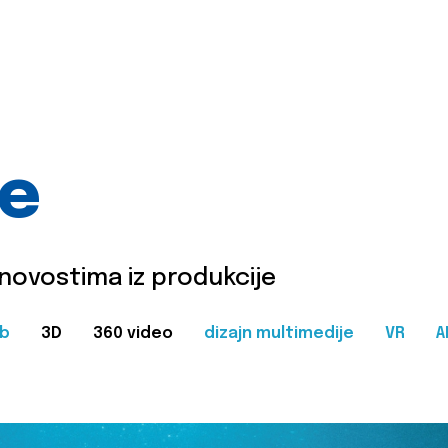
je
 novostima iz produkcije
b
3D
360 video
dizajn multimedije
VR
A