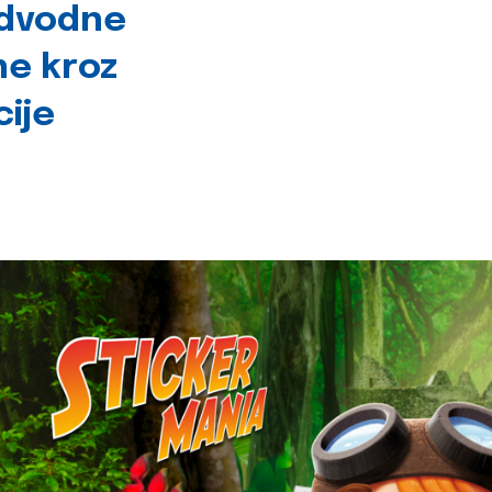
odvodne
ne kroz
cije