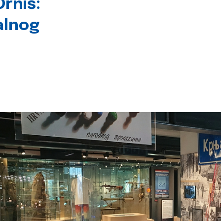
rniš:
alnog