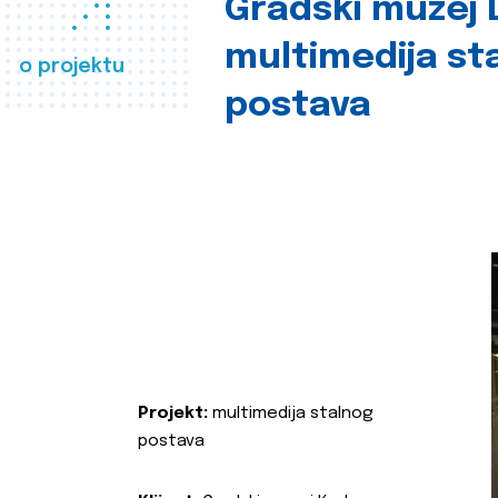
Gradski muzej D
multimedija st
o projektu
postava
Projekt:
multimedija stalnog
postava