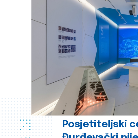
Posjetiteljski 
Đurđevački pije