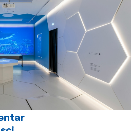
centar
sci