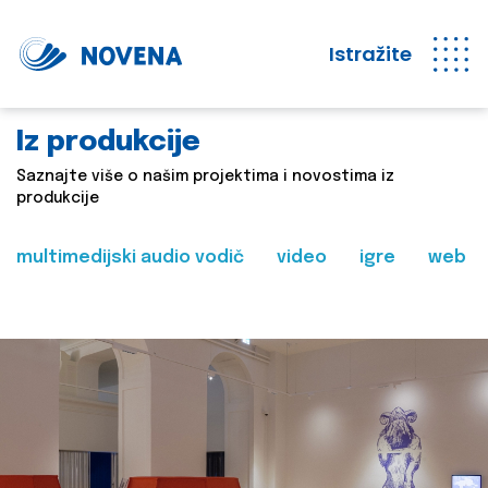
Istražite
Iz produkcije
Saznajte više o našim projektima i novostima iz
produkcije
multimedijski audio vodič
video
igre
web