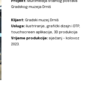
Projekt:
Multimedija stalnog postava
Gradskog muzeja Drniš
Klijent:
Gradski muzej Drniš
Usluge:
ilustriranje, grafički dizajn i DTP,
touchscreen aplikacije, 3D produkcija
Vrijeme produkcije:
siječanj - kolovoz
2023.