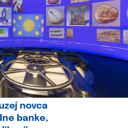
uzej novca
dne banke,