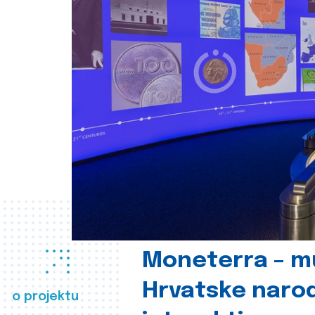
Moneterra – m
Hrvatske naro
o projektu