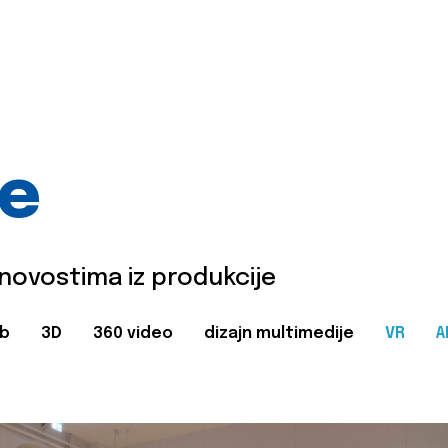
je
 novostima iz produkcije
b
3D
360 video
dizajn multimedije
VR
A