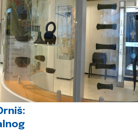
rniš:
alnog