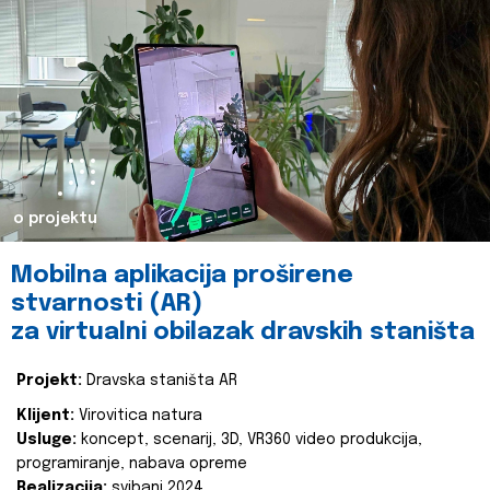
o projektu
Mobilna aplikacija proširene
stvarnosti (AR)
za virtualni obilazak dravskih staništa
Projekt:
Dravska staništa AR
Klijent:
Virovitica natura
Usluge:
koncept, scenarij, 3D, VR360 video produkcija,
programiranje, nabava opreme
Realizacija:
svibanj 2024.