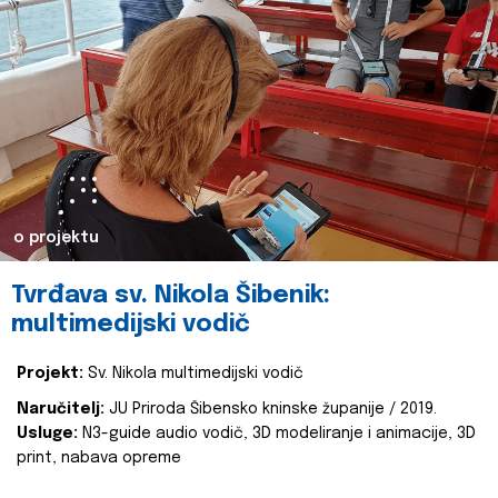
o projektu
Tvrđava sv. Nikola Šibenik:
multimedijski vodič
Projekt:
Sv. Nikola multimedijski vodič
Naručitelj:
JU Priroda Šibensko kninske županije / 2019.
Usluge:
N3-guide audio vodič, 3D modeliranje i animacije, 3D
print, nabava opreme