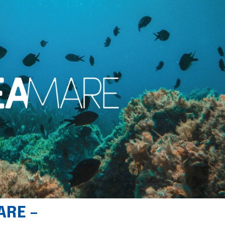
ARE –