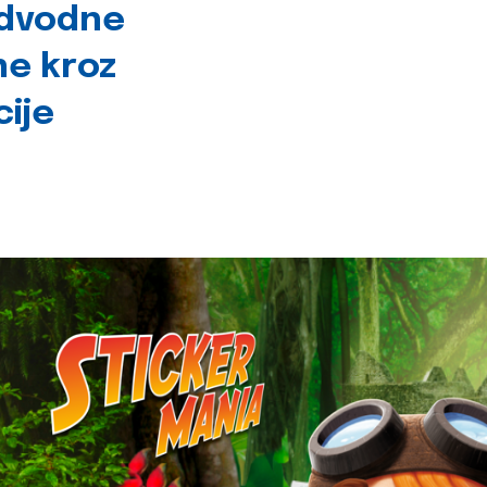
odvodne
ne kroz
cije