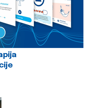
apija
cije