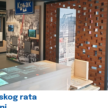
skog rata
nj