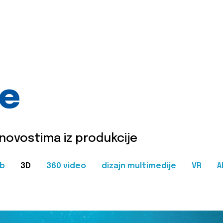
je
 novostima iz produkcije
b
3D
360 video
dizajn multimedije
VR
A