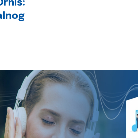
rniš:
alnog