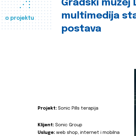
Gradski muzej D
multimedija st
o projektu
postava
Projekt:
Sonic Pills terapija
Klijent:
Sonic Group
Usluge:
web shop, internet i mobilna