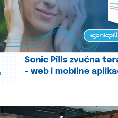
Sonic Pills zvučna ter
- web i mobilne aplika
u