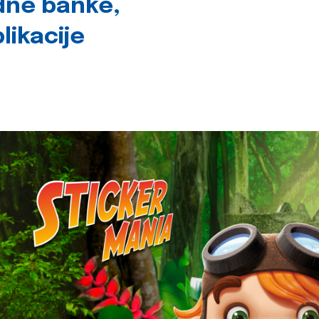
dne banke,
likacije