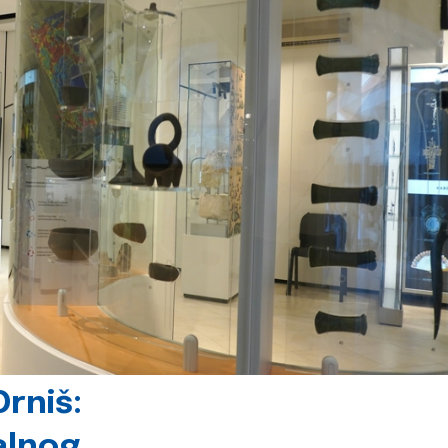
rniš:
alnog