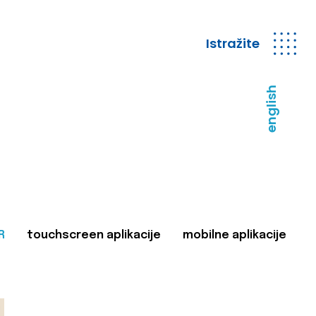
Istražite
english
R
touchscreen aplikacije
mobilne aplikacije