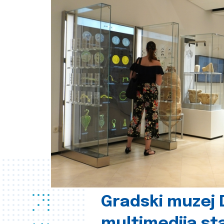
Gradski muzej D
multimedija st