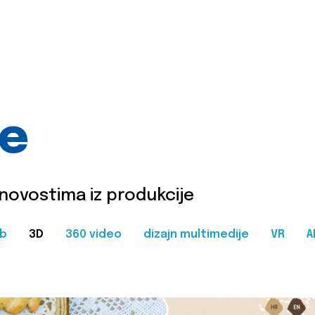
je
 novostima iz produkcije
b
3D
360 video
dizajn multimedije
VR
A