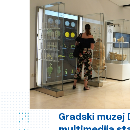
Gradski muzej D
multimedija st