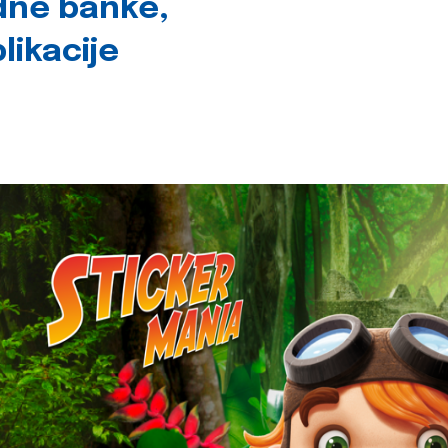
dne banke,
likacije