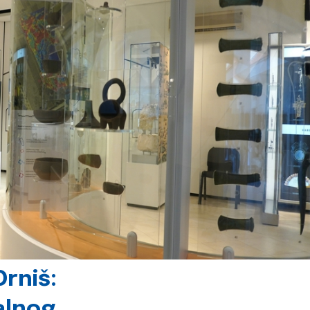
rniš:
alnog