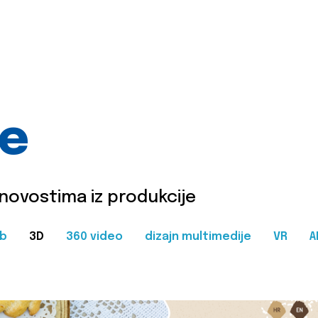
je
 novostima iz produkcije
b
3D
360 video
dizajn multimedije
VR
A