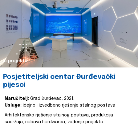
o projektu
Posjetiteljski centar Đurđevački
pijesci
Naručitelj:
Grad Đurđevac, 2021.
Usluge:
idejno i izvedbeno rješenje stalnog postava
Arhitektonsko rješenje stalnog postava, produkcija
sadržaja, nabava hardwarea, vođenje projekta.