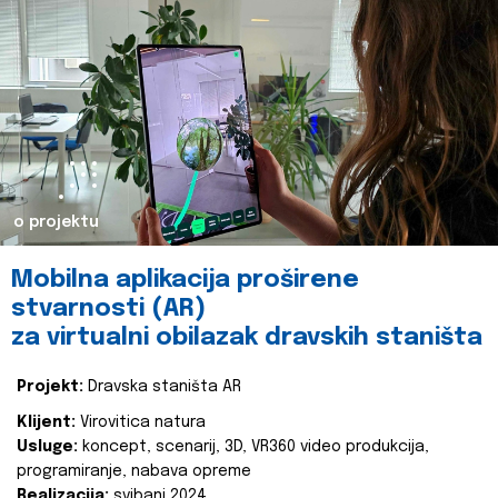
o projektu
Mobilna aplikacija proširene
stvarnosti (AR)
za virtualni obilazak dravskih staništa
Projekt:
Dravska staništa AR
Klijent:
Virovitica natura
Usluge:
koncept, scenarij, 3D, VR360 video produkcija,
programiranje, nabava opreme
Realizacija:
svibanj 2024.