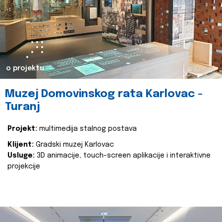
o projektu
Muzej Domovinskog rata Karlovac -
Turanj
Projekt:
multimedija stalnog postava
Klijent:
Gradski muzej Karlovac
Usluge:
3D animacije, touch-screen aplikacije i interaktivne
projekcije