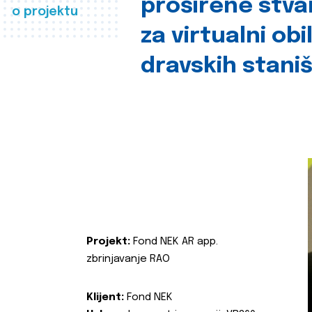
proširene stva
o projektu
za virtualni obi
dravskih stani
Projekt:
Fond NEK AR app.
zbrinjavanje RAO
Klijent:
Fond NEK