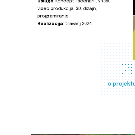
Usluge
: koncept i scenarij, VR360
video produkcija, 3D, dizajn,
programiranje
Realizacija
: travanj 2024.
o projekt