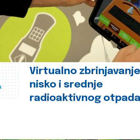
Virtualno zbrinjavanj
nisko i srednje
u
radioaktivnog otpad