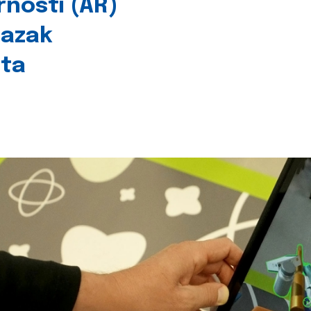
rnosti (AR)
lazak
šta