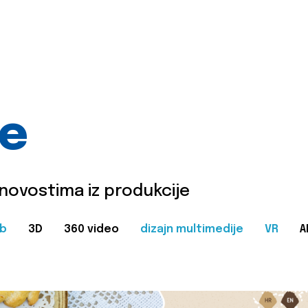
je
 novostima iz produkcije
b
3D
360 video
dizajn multimedije
VR
A