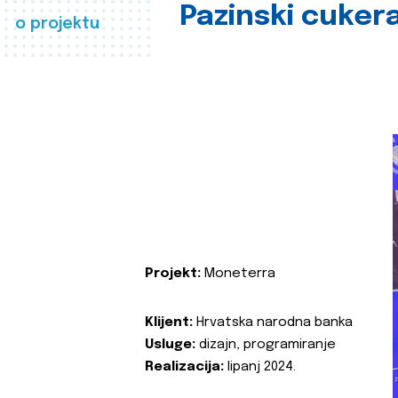
Pazinski cuker
o projektu
Projekt:
Moneterra
Klijent:
Hrvatska narodna banka
Usluge:
dizajn, programiranje
Realizacija:
lipanj 2024.