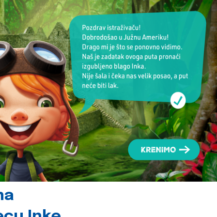
na
jecu Inke