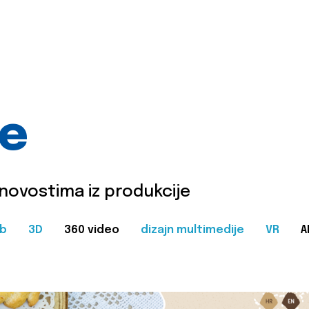
je
 novostima iz produkcije
b
3D
360 video
dizajn multimedije
VR
A