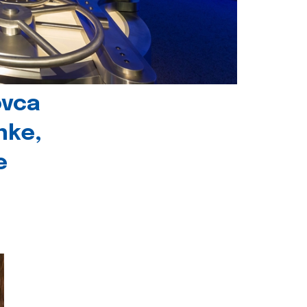
ovca
nke,
e