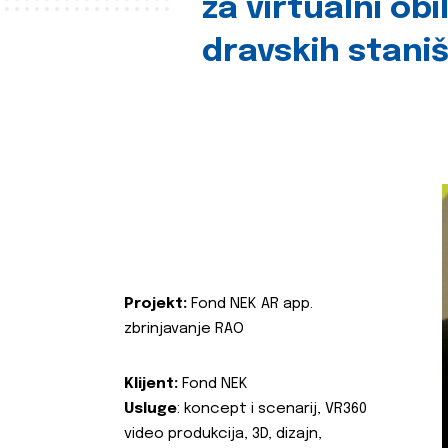
za virtualni obi
dravskih stani
Projekt:
Fond NEK AR app.
zbrinjavanje RAO
Klijent:
Fond NEK
Usluge
: koncept i scenarij, VR360
video produkcija, 3D, dizajn,