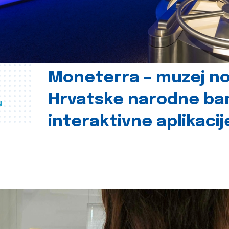
Moneterra – muzej n
Hrvatske narodne ba
u
interaktivne aplikacij