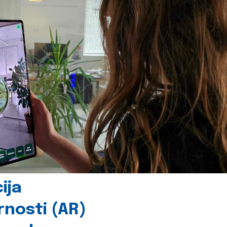
ija
rnosti (AR)