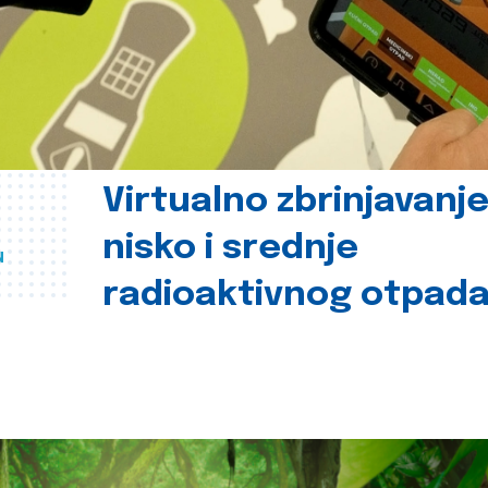
Virtualno zbrinjavanj
nisko i srednje
u
radioaktivnog otpad