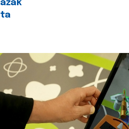
lazak
šta