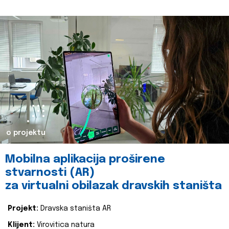
o projektu
Mobilna aplikacija proširene
stvarnosti (AR)
za virtualni obilazak dravskih staništa
Projekt:
Dravska staništa AR
Klijent:
Virovitica natura