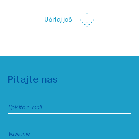
Učitaj još
Pitajte nas