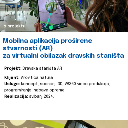
o projektu
Mobilna aplikacija proširene
stvarnosti (AR)
za virtualni obilazak dravskih staništa
Projekt:
Dravska staništa AR
Klijent:
Virovitica natura
Usluge:
koncept, scenarij, 3D, VR360 video produkcija,
programiranje, nabava opreme
Realizacija:
svibanj 2024.