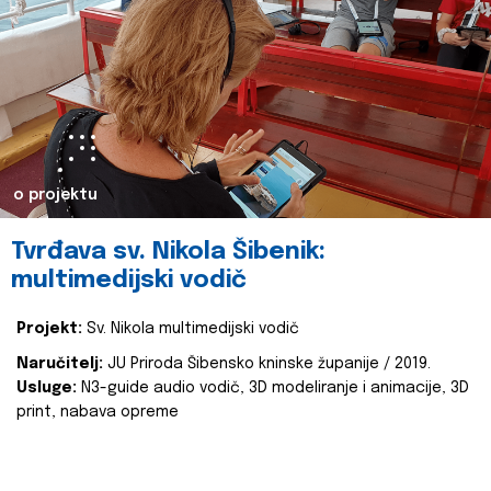
o projektu
Tvrđava sv. Nikola Šibenik:
multimedijski vodič
Projekt:
Sv. Nikola multimedijski vodič
Naručitelj:
JU Priroda Šibensko kninske županije / 2019.
Usluge:
N3-guide audio vodič, 3D modeliranje i animacije, 3D
print, nabava opreme