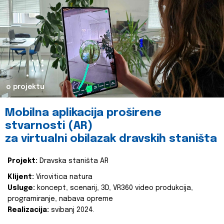
o projektu
Mobilna aplikacija proširene
stvarnosti (AR)
za virtualni obilazak dravskih staništa
Projekt:
Dravska staništa AR
Klijent:
Virovitica natura
Usluge:
koncept, scenarij, 3D, VR360 video produkcija,
programiranje, nabava opreme
Realizacija:
svibanj 2024.