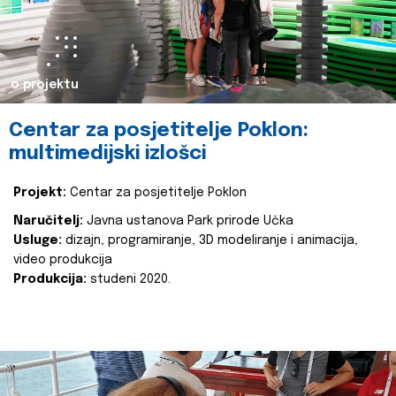
o projektu
Centar za posjetitelje Poklon:
multimedijski izlošci
Projekt:
Centar za posjetitelje Poklon
Naručitelj:
Javna ustanova Park prirode Učka
Usluge:
dizajn, programiranje, 3D modeliranje i animacija,
video produkcija
Produkcija:
studeni 2020.