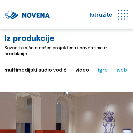
Istražite
Iz produkcije
Saznajte više o našim projektima i novostima iz
produkcije
multimedijski audio vodič
video
igre
web