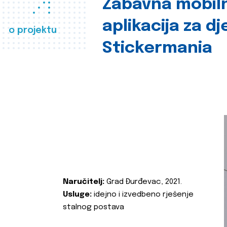
Zabavna mobil
aplikacija za d
o projektu
Stickermania
Naručitelj:
Grad Đurđevac, 2021.
Usluge:
idejno i izvedbeno rješenje
stalnog postava