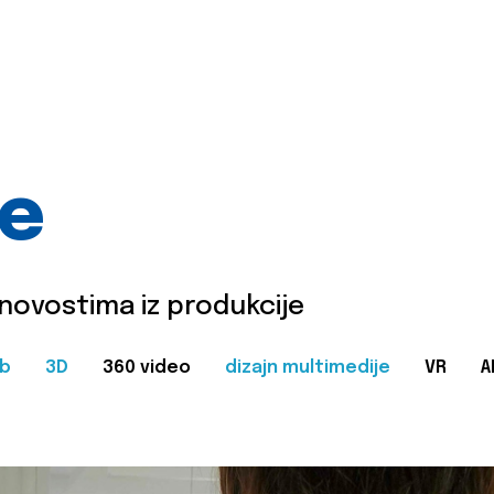
je
 novostima iz produkcije
b
3D
360 video
dizajn multimedije
VR
A