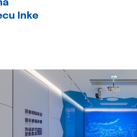
na
jecu Inke