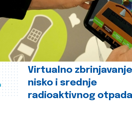
Virtualno zbrinjavanj
nisko i srednje
u
radioaktivnog otpad