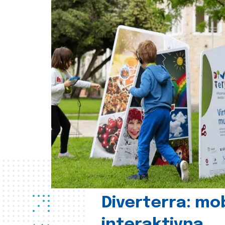
Diverterra: mob
interaktivna