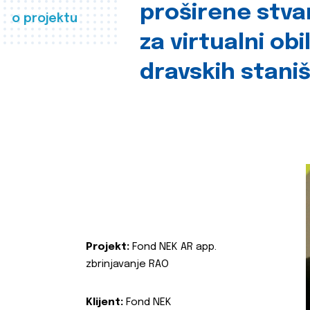
proširene stva
o projektu
za virtualni obi
dravskih stani
Projekt:
Fond NEK AR app.
zbrinjavanje RAO
Klijent:
Fond NEK