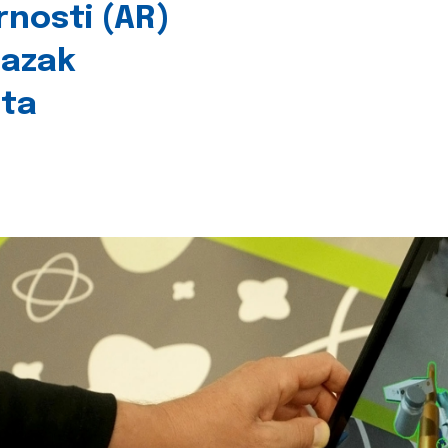
rnosti (AR)
lazak
šta