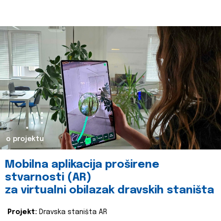
o projektu
Mobilna aplikacija proširene
stvarnosti (AR)
za virtualni obilazak dravskih staništa
Projekt:
Dravska staništa AR