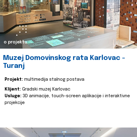
o projektu
Muzej Domovinskog rata Karlovac -
Turanj
Projekt:
multimedija stalnog postava
Klijent:
Gradski muzej Karlovac
Usluge:
3D animacije, touch-screen aplikacije i interaktivne
projekcije