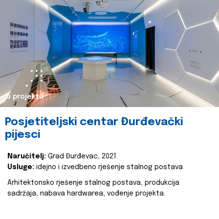
o projektu
Posjetiteljski centar Đurđevački
pijesci
Naručitelj:
Grad Đurđevac, 2021.
Usluge:
idejno i izvedbeno rješenje stalnog postava
Arhitektonsko rješenje stalnog postava, produkcija
sadržaja, nabava hardwarea, vođenje projekta.