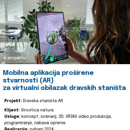
o projektu
Mobilna aplikacija proširene
stvarnosti (AR)
za virtualni obilazak dravskih staništa
Projekt:
Dravska staništa AR
Klijent:
Virovitica natura
Usluge:
koncept, scenarij, 3D, VR360 video produkcija,
programiranje, nabava opreme
Realizacija:
svibanj 2024.