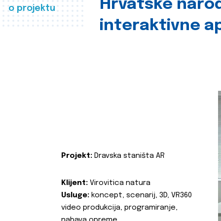
Hrvatske naro
o projektu
interaktivne ap
Projekt:
Dravska staništa AR
Klijent:
Virovitica natura
Usluge:
koncept, scenarij, 3D, VR360
video produkcija, programiranje,
nabava opreme