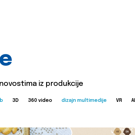
je
 novostima iz produkcije
b
3D
360 video
dizajn multimedije
VR
A