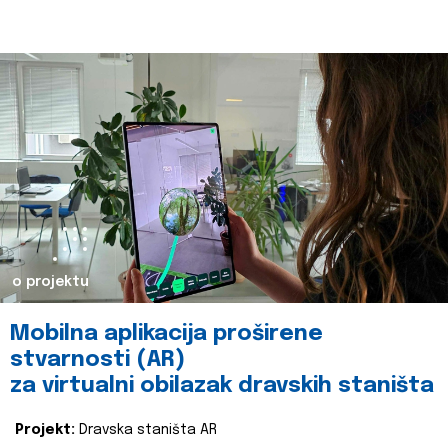
o projektu
Mobilna aplikacija proširene
stvarnosti (AR)
za virtualni obilazak dravskih staništa
Projekt:
Dravska staništa AR