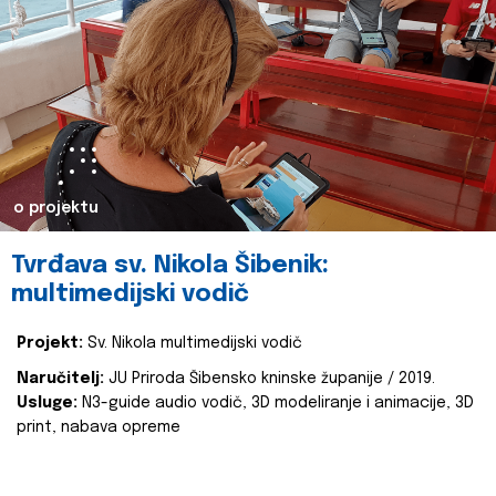
o projektu
Tvrđava sv. Nikola Šibenik:
multimedijski vodič
Projekt:
Sv. Nikola multimedijski vodič
Naručitelj:
JU Priroda Šibensko kninske županije / 2019.
Usluge:
N3-guide audio vodič, 3D modeliranje i animacije, 3D
print, nabava opreme