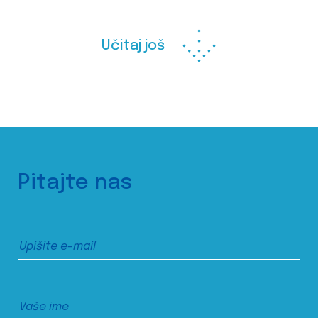
Učitaj još
Pitajte nas