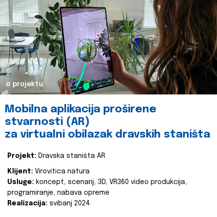
o projektu
Mobilna aplikacija proširene
stvarnosti (AR)
za virtualni obilazak dravskih staništa
Projekt:
Dravska staništa AR
Klijent:
Virovitica natura
Usluge:
koncept, scenarij, 3D, VR360 video produkcija,
programiranje, nabava opreme
Realizacija:
svibanj 2024.