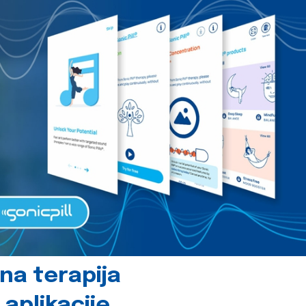
čna terapija
 aplikacije