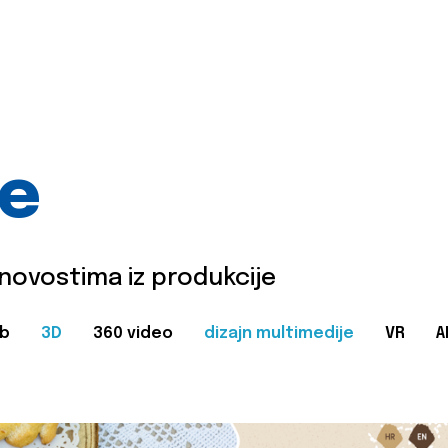
je
 novostima iz produkcije
b
3D
360 video
dizajn multimedije
VR
A