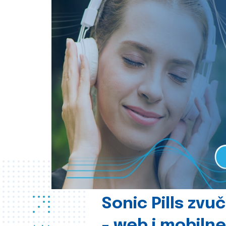
Sonic Pills zvu
- web i mobilne