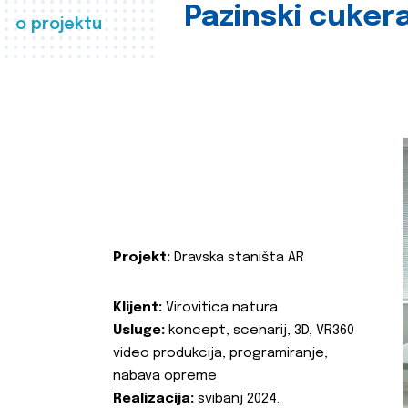
Pazinski cuker
o projektu
Projekt:
Dravska staništa AR
Klijent:
Virovitica natura
Usluge:
koncept, scenarij, 3D, VR360
video produkcija, programiranje,
nabava opreme
Realizacija:
svibanj 2024.