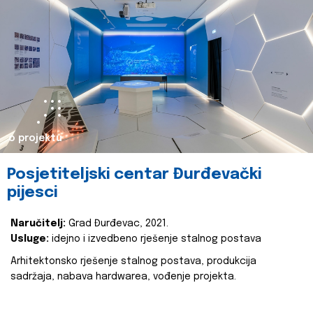
o projektu
Posjetiteljski centar Đurđevački
pijesci
Naručitelj:
Grad Đurđevac, 2021.
Usluge:
idejno i izvedbeno rješenje stalnog postava
Arhitektonsko rješenje stalnog postava, produkcija
sadržaja, nabava hardwarea, vođenje projekta.