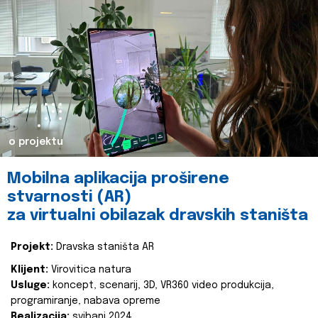
o projektu
Mobilna aplikacija proširene
stvarnosti (AR)
za virtualni obilazak dravskih staništa
Projekt:
Dravska staništa AR
Klijent:
Virovitica natura
Usluge:
koncept, scenarij, 3D, VR360 video produkcija,
programiranje, nabava opreme
Realizacija:
svibanj 2024.