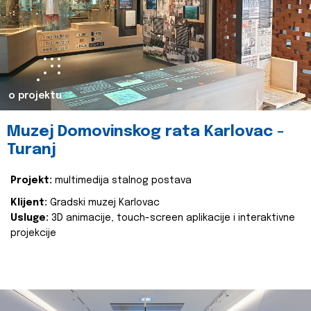
o projektu
Muzej Domovinskog rata Karlovac -
Turanj
Projekt:
multimedija stalnog postava
Klijent:
Gradski muzej Karlovac
Usluge:
3D animacije, touch-screen aplikacije i interaktivne
projekcije