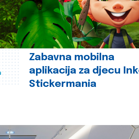
Zabavna mobilna
aplikacija za djecu In
u
Stickermania