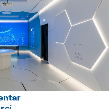
centar
sci