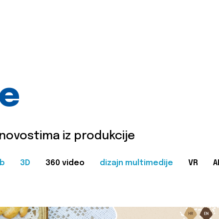
je
 novostima iz produkcije
b
3D
360 video
dizajn multimedije
VR
A