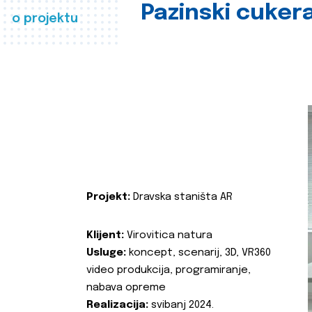
Pazinski cuker
o projektu
Projekt:
Dravska staništa AR
Klijent:
Virovitica natura
Usluge:
koncept, scenarij, 3D, VR360
video produkcija, programiranje,
nabava opreme
Realizacija:
svibanj 2024.