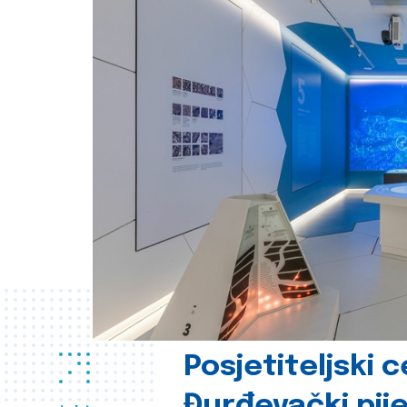
Posjetiteljski 
Đurđevački pije