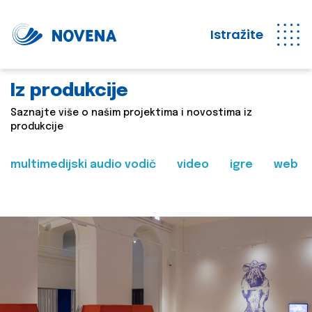
Istražite
Iz produkcije
Saznajte više o našim projektima i novostima iz
produkcije
multimedijski audio vodič
video
igre
web