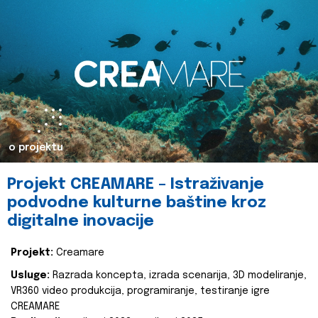
o projektu
Projekt CREAMARE – Istraživanje
podvodne kulturne baštine kroz
digitalne inovacije
Projekt:
Creamare
Usluge:
Razrada koncepta, izrada scenarija, 3D modeliranje,
VR360 video produkcija, programiranje, testiranje igre
CREAMARE