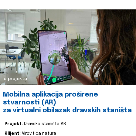
o projektu
Mobilna aplikacija proširene
stvarnosti (AR)
za virtualni obilazak dravskih staništa
Projekt:
Dravska staništa AR
Klijent:
Virovitica natura