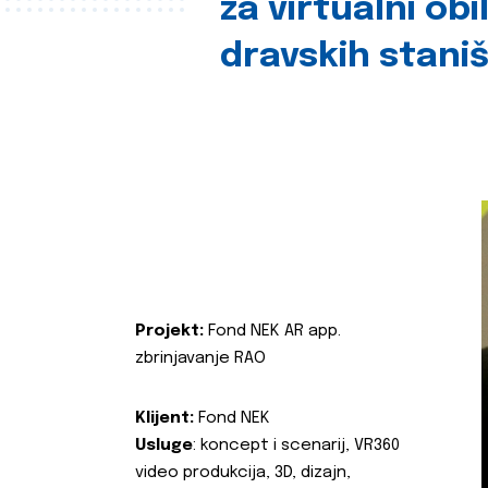
za virtualni obi
dravskih stani
Projekt:
Fond NEK AR app.
zbrinjavanje RAO
Klijent:
Fond NEK
Usluge
: koncept i scenarij, VR360
video produkcija, 3D, dizajn,