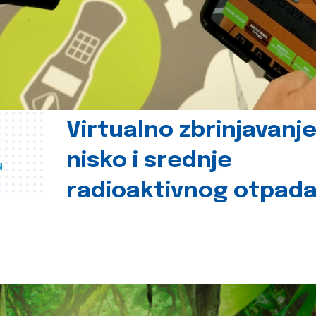
Virtualno zbrinjavanj
nisko i srednje
u
radioaktivnog otpad