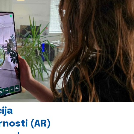
ija
rnosti (AR)