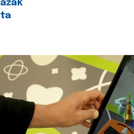
lazak
šta