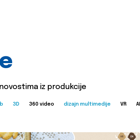
je
 novostima iz produkcije
b
3D
360 video
dizajn multimedije
VR
A