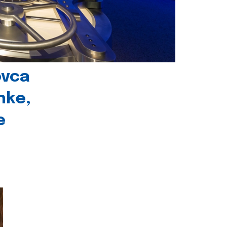
ovca
nke,
e