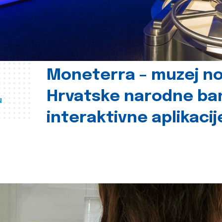
Moneterra – muzej n
Hrvatske narodne ba
u
interaktivne aplikacij