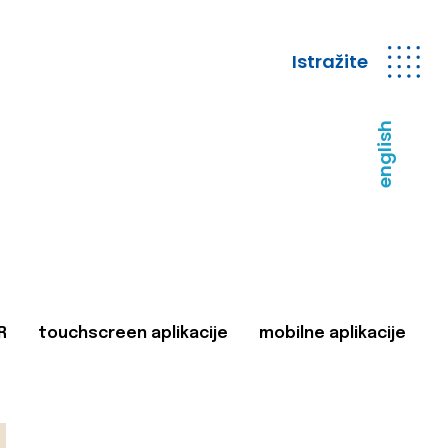
Istražite
english
R
touchscreen aplikacije
mobilne aplikacije