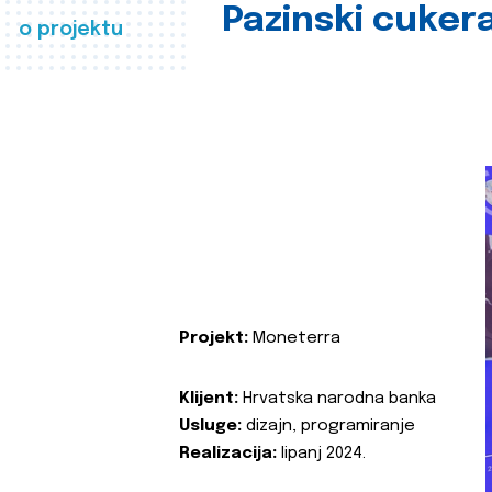
Pazinski cuker
o projektu
Projekt:
Moneterra
Klijent:
Hrvatska narodna banka
Usluge:
dizajn, programiranje
Realizacija:
lipanj 2024.