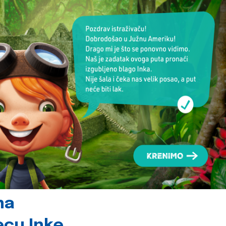
na
jecu Inke