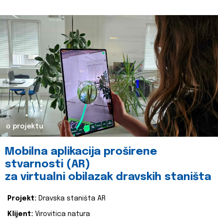
o projektu
Mobilna aplikacija proširene
stvarnosti (AR)
za virtualni obilazak dravskih staništa
Projekt:
Dravska staništa AR
Klijent:
Virovitica natura