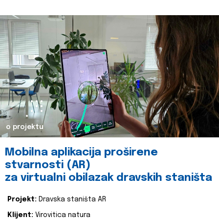
o projektu
Mobilna aplikacija proširene
stvarnosti (AR)
za virtualni obilazak dravskih staništa
Projekt:
Dravska staništa AR
Klijent:
Virovitica natura