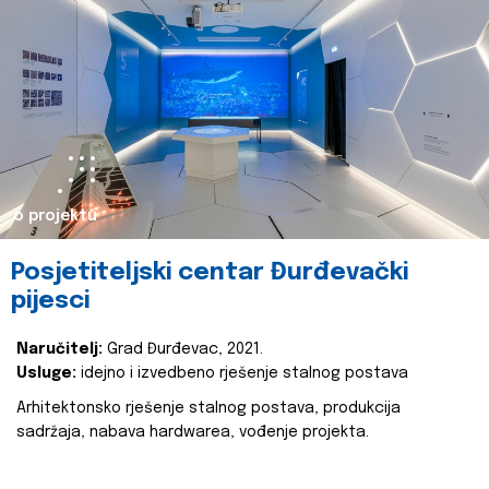
o projektu
Posjetiteljski centar Đurđevački
pijesci
Naručitelj:
Grad Đurđevac, 2021.
Usluge:
idejno i izvedbeno rješenje stalnog postava
Arhitektonsko rješenje stalnog postava, produkcija
sadržaja, nabava hardwarea, vođenje projekta.