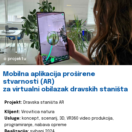
o projektu
Mobilna aplikacija proširene
stvarnosti (AR)
za virtualni obilazak dravskih staništa
Projekt:
Dravska staništa AR
Klijent:
Virovitica natura
Usluge:
koncept, scenarij, 3D, VR360 video produkcija,
programiranje, nabava opreme
Realizacija:
svibanj 2024.