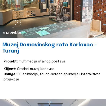
o projektu
Muzej Domovinskog rata Karlovac -
Turanj
Projekt:
multimedija stalnog postava
Klijent:
Gradski muzej Karlovac
Usluge:
3D animacije, touch-screen aplikacije i interaktivne
projekcije