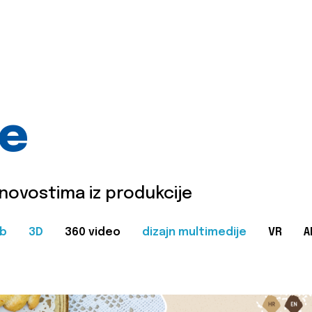
je
 novostima iz produkcije
b
3D
360 video
dizajn multimedije
VR
A