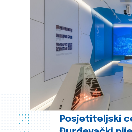
Posjetiteljski 
Đurđevački pije