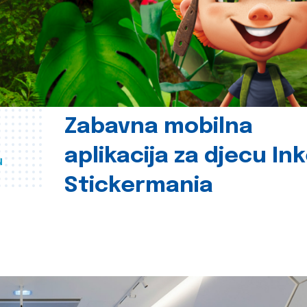
Zabavna mobilna
aplikacija za djecu In
u
Stickermania