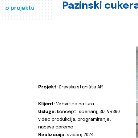
Pazinski cuker
o projektu
Projekt:
Dravska staništa AR
Klijent:
Virovitica natura
Usluge:
koncept, scenarij, 3D, VR360
video produkcija, programiranje,
nabava opreme
Realizacija:
svibanj 2024.