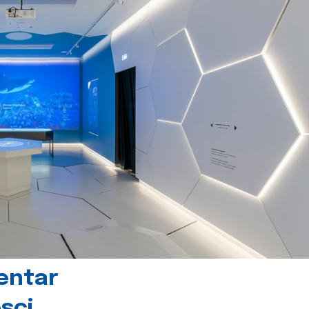
centar
sci