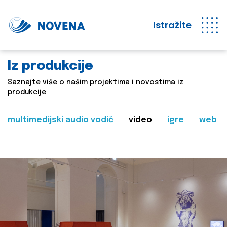
Istražite
Iz produkcije
Saznajte više o našim projektima i novostima iz
produkcije
multimedijski audio vodič
video
igre
web