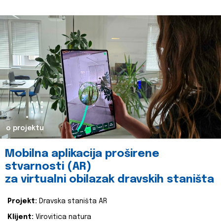
o projektu
Mobilna aplikacija proširene
stvarnosti (AR)
za virtualni obilazak dravskih staništa
Projekt:
Dravska staništa AR
Klijent:
Virovitica natura