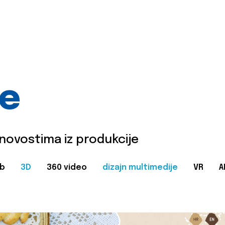
je
 novostima iz produkcije
b
3D
360 video
dizajn multimedije
VR
A