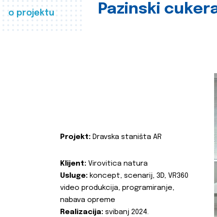
Pazinski cuker
o projektu
Projekt:
Dravska staništa AR
Klijent:
Virovitica natura
Usluge:
koncept, scenarij, 3D, VR360
video produkcija, programiranje,
nabava opreme
Realizacija:
svibanj 2024.