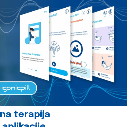
čna terapija
 aplikacije