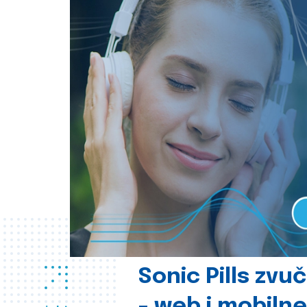
Sonic Pills zvu
- web i mobilne