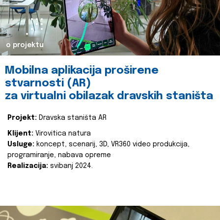
o projektu
Mobilna aplikacija proširene
stvarnosti (AR)
za virtualni obilazak dravskih staništa
Projekt:
Dravska staništa AR
Klijent:
Virovitica natura
Usluge:
koncept, scenarij, 3D, VR360 video produkcija,
programiranje, nabava opreme
Realizacija:
svibanj 2024.