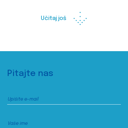
Učitaj još
Pitajte nas