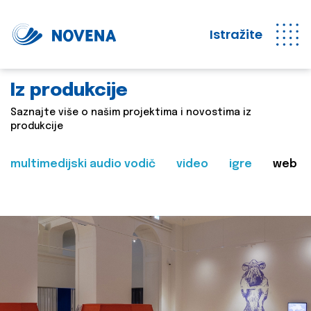
Istražite
Iz produkcije
Saznajte više o našim projektima i novostima iz
produkcije
multimedijski audio vodič
video
igre
web