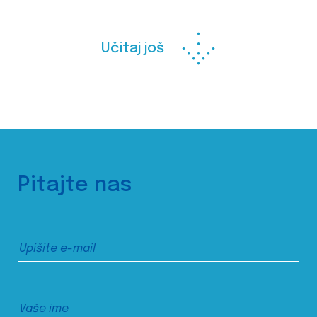
Učitaj još
Pitajte nas