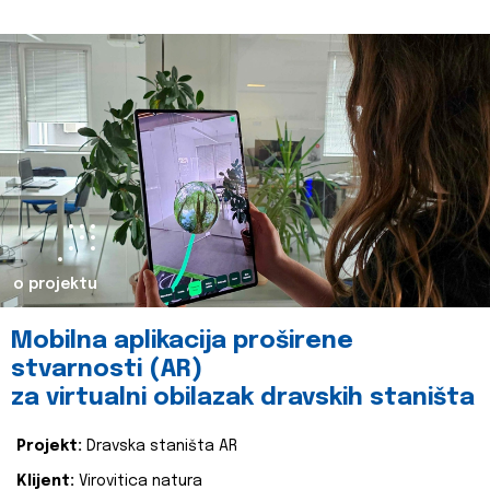
o projektu
Mobilna aplikacija proširene
stvarnosti (AR)
za virtualni obilazak dravskih staništa
Projekt:
Dravska staništa AR
Klijent:
Virovitica natura