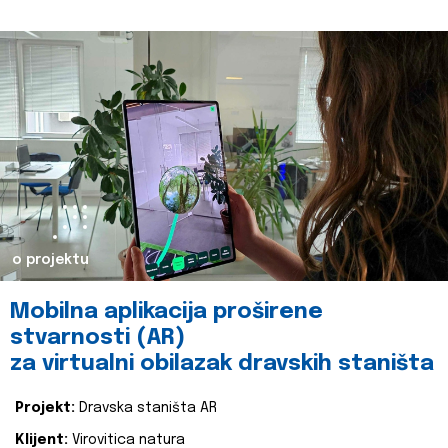
o projektu
Mobilna aplikacija proširene
stvarnosti (AR)
za virtualni obilazak dravskih staništa
Projekt:
Dravska staništa AR
Klijent:
Virovitica natura