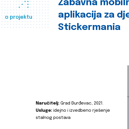
Zabavna mobil
aplikacija za d
o projektu
Stickermania
Naručitelj:
Grad Đurđevac, 2021.
Usluge:
idejno i izvedbeno rješenje
stalnog postava