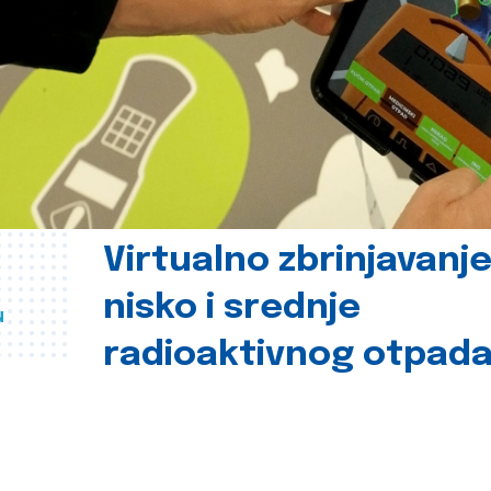
Virtualno zbrinjavanj
nisko i srednje
u
radioaktivnog otpad