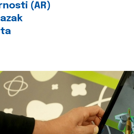
rnosti (AR)
lazak
šta