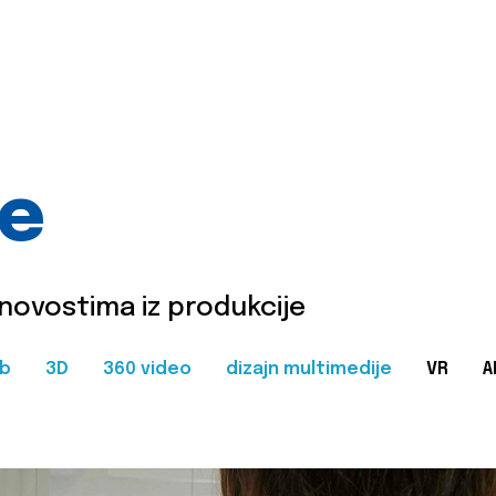
je
 novostima iz produkcije
b
3D
360 video
dizajn multimedije
VR
A