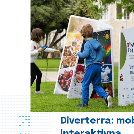
Diverterra: mob
interaktivna