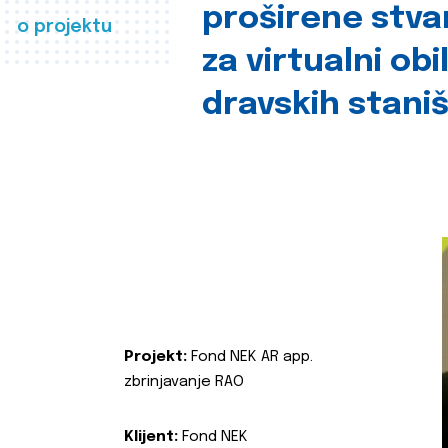
proširene stva
o projektu
za virtualni obi
dravskih stani
Projekt:
Fond NEK AR app.
zbrinjavanje RAO
Klijent:
Fond NEK