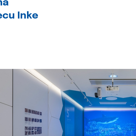
na
jecu Inke