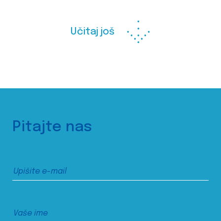
Učitaj još
Pitajte nas