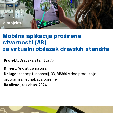
o projektu
Mobilna aplikacija proširene
stvarnosti (AR)
za virtualni obilazak dravskih staništa
Projekt:
Dravska staništa AR
Klijent:
Virovitica natura
Usluge:
koncept, scenarij, 3D, VR360 video produkcija,
programiranje, nabava opreme
Realizacija:
svibanj 2024.