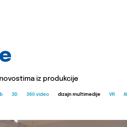
je
 novostima iz produkcije
b
3D
360 video
dizajn multimedije
VR
A