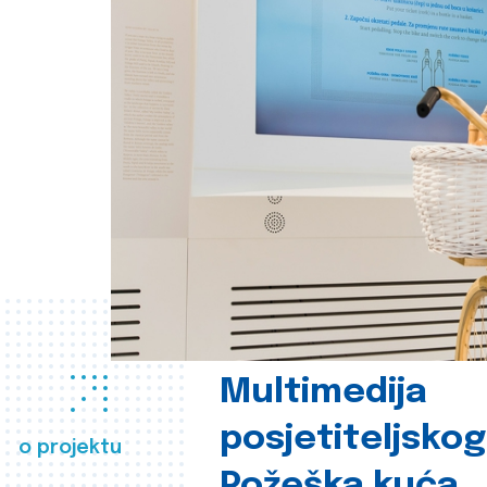
Multimedija
posjetiteljsko
o projektu
Požeška kuća