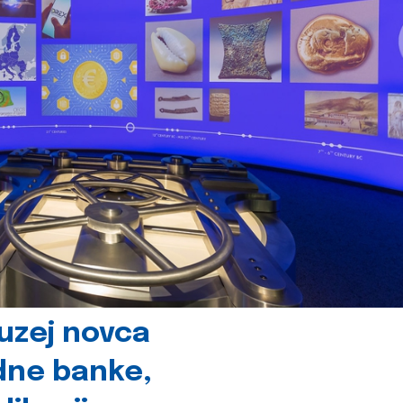
uzej novca
dne banke,