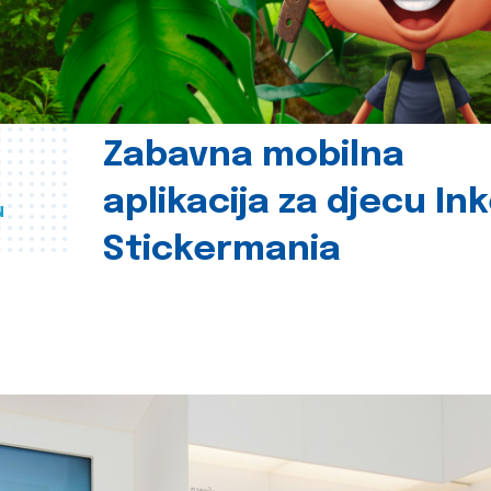
Zabavna mobilna
aplikacija za djecu In
u
Stickermania