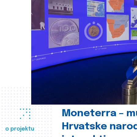
Moneterra – m
Hrvatske naro
o projektu